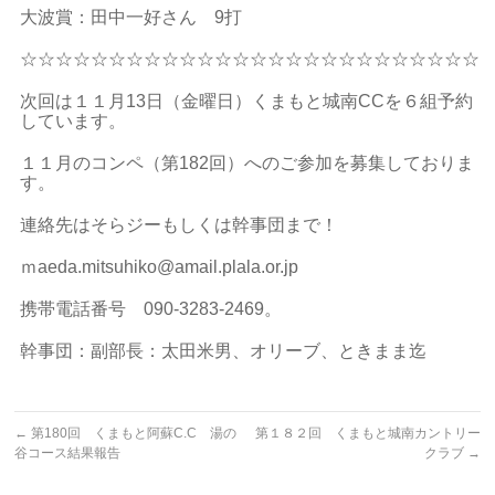
大波賞：田中一好さん 9打
☆☆☆☆☆☆☆☆☆☆☆☆☆☆☆☆☆☆☆☆☆☆☆☆☆☆
次回は１１月13日（金曜日）くまもと城南CCを６組予約
しています。
１１月のコンペ（第182回）へのご参加を募集しておりま
す。
連絡先はそらジーもしくは幹事団まで！
ｍaeda.mitsuhiko@amail.plala.or.jp
携帯電話番号 090-3283-2469。
幹事団：副部長：太田米男、オリーブ、ときまま迄
←
第180回 くまもと阿蘇C.C 湯の
第１８２回 くまもと城南カントリー
谷コース結果報告
クラブ
→