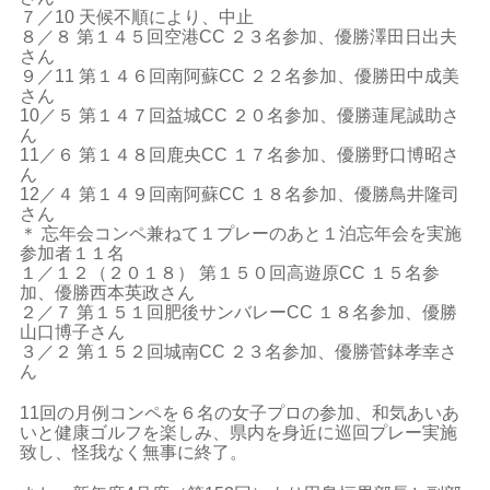
７／10 天候不順により、中止
８／８ 第１４５回空港CC ２３名参加、優勝澤田日出夫
さん
９／11 第１４６回南阿蘇CC ２２名参加、優勝田中成美
さん
10／５ 第１４７回益城CC ２０名参加、優勝蓮尾誠助さ
ん
11／６ 第１４８回鹿央CC １７名参加、優勝野口博昭さ
ん
12／４ 第１４９回南阿蘇CC １８名参加、優勝鳥井隆司
さん
＊ 忘年会コンペ兼ねて１プレーのあと１泊忘年会を実施
参加者１１名
１／１２（２０１８） 第１５０回高遊原CC １５名参
加、優勝西本英政さん
２／７ 第１５１回肥後サンバレーCC １８名参加、優勝
山口博子さん
３／２ 第１５２回城南CC ２３名参加、優勝菅鉢孝幸さ
ん
11回の月例コンペを６名の女子プロの参加、和気あいあ
いと健康ゴルフを楽しみ、県内を身近に巡回プレー実施
致し、怪我なく無事に終了。