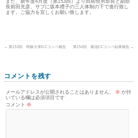
また、新年度4月度（第153回）より田島恒男部長と副部
長前田充彦、サブに坂本禮子の三人体制の下で進行致し
ます。ご協力を宜しくお願い致します。
←
第153回 阿蘇大津G.Cコンペ報告
第154回 菊池CCコンペ結果報告
→
コメントを残す
メールアドレスが公開されることはありません。
※
が付
いている欄は必須項目です
コメント
※