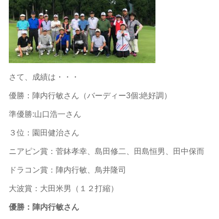
さて、成績は・・・
優勝：陣内行敏さん（バーディー3個:絶好調）
準優勝:山口浩一さん
３位：園田健治さん
ニアピン賞：菅鉢孝幸、島田修二、田島恒男、田中保而
ドラコン賞：陣内行敏、鳥井隆司
大波賞：大田米男（１２打縮）
優勝：陣内行敏さん