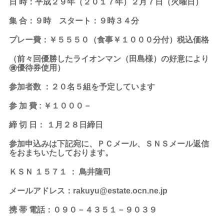
日 時：平成２９年（２０１７年）２月７日（火曜日）
集 合：９時 スタート：９時３４分
プレー費：￥５５５０（食事￥１０００分付）税込価格
（前々回優勝したライオンマン（田島様）の好意により
㊝優待券使用）
参加者数 ：２０名５組を予定しています
参 加 費 : ￥１０００－
締 切 日： １月２８日締日
参加申込みは下記宛に、ＰＣメール、ＳＮＳメール返信
をおまちいたしております。
ＫＳＮ １５７１ ： 鳥井隆司
メールアドレス：rakuyu@estate.ocn.ne.jp
携 帯 電話：０９０－４３５１－９０３９