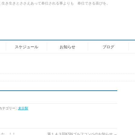
く生き生きとささえあって奉仕される事よりも 奉仕できる喜びを。
スケジュール
お知らせ
ブログ
カテゴリー :
未分類
した。！！
第１４３回KSNゴルフコンペのお知らせ
→