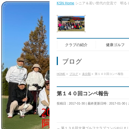
KSN Home
シニア＆若い世代の交流で 明る
クラブの紹介
健康ゴルフ
ブログ
HOME
»
ブログ
»
未分類
»
第１４０回コンペ報告
第１４０回コンペ報告
投稿日 : 2017-01-30
最終更新日時 : 2017-01-30
←
第１３６回大津ゴルフクラブコンペやりま