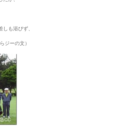
、
差しも浴びず、
そらジーの文）