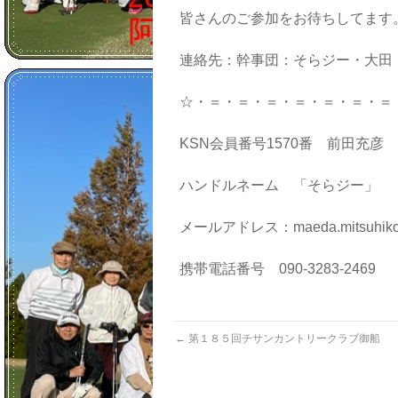
皆さんのご参加をお待ちしてます
連絡先：幹事団：そらジー・大田
☆・＝・＝・＝・＝・＝・＝・＝
KSN会員番号1570番 前田充彦
ハンドルネーム 「そらジー」
メールアドレス：maeda.mitsuhiko@am
携帯電話番号 090-3283-2469
←
第１８５回チサンカントリークラブ御船