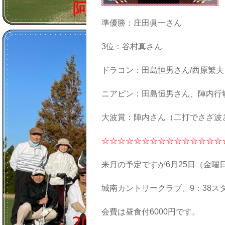
準優勝：庄田眞一さん
3位：谷村真さん
ドラコン：田島恒男さん/西原繁夫
ニアピン：田島恒男さん、陣内行
大波賞：陣内さん（二打でさざ波
☆☆☆☆☆☆☆☆☆☆☆☆☆☆☆
来月の予定ですが6月25日（金曜
城南カントリークラブ、9：38ス
会費は昼食付6000円です。