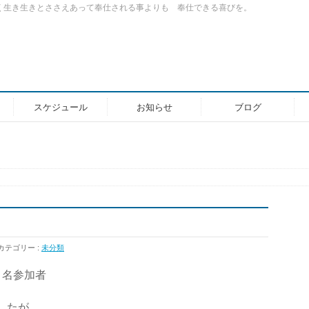
く生き生きとささえあって奉仕される事よりも 奉仕できる喜びを。
スケジュール
お知らせ
ブログ
カテゴリー :
未分類
６名参加者
したが、