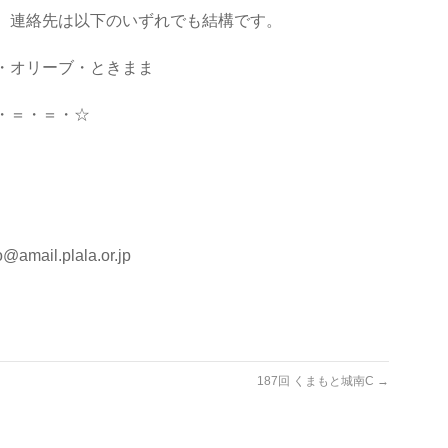
。連絡先は以下のいずれでも結構です。
・オリーブ・ときまま
・＝・＝・☆
ail.plala.or.jp
187回 くまもと城南C
→