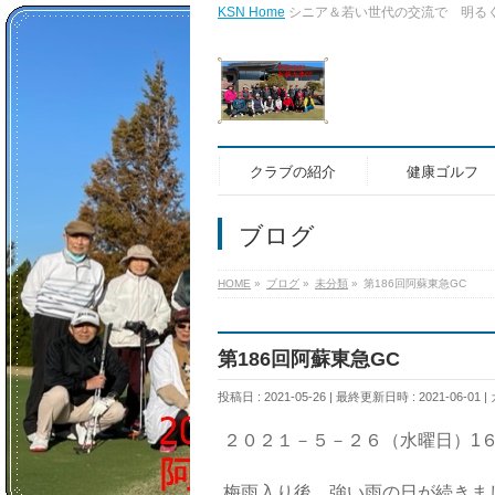
KSN Home
シニア＆若い世代の交流で 明る
クラブの紹介
健康ゴルフ
ブログ
HOME
»
ブログ
»
未分類
»
第186回阿蘇東急GC
第186回阿蘇東急GC
投稿日 : 2021-05-26
最終更新日時 : 2021-06-01
２０２１－５－２６（水曜日）1
梅雨入り後、強い雨の日が続きま