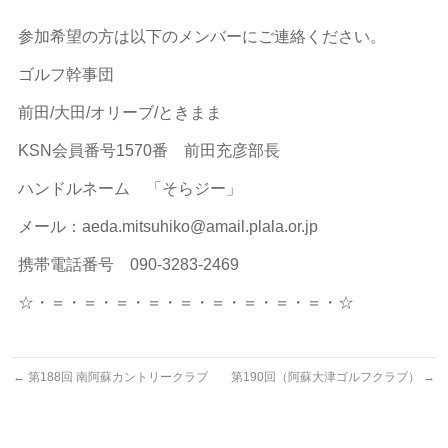
参加希望の方は以下のメンバーにご連絡ください。
ゴルフ幹事団
前田/大田/オリーブ/ときまま
KSN会員番号1570番 前田充彦部長
ハンドルネーム 「そらジー」
メール：aeda.mitsuhiko@amail.plala.or.jp
携帯電話番号 090-3283-2469
☆・＝・＝・＝・＝・＝・＝・＝・＝・＝・☆
←
第188回 南阿蘇カントリークラブ
第190回（阿蘇大津ゴルフクラブ）
→